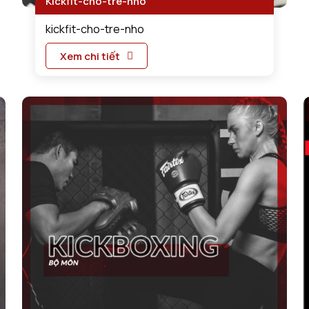
Kickfit-cho-tre-nho
kickfit-cho-tre-nho
Xem chi tiết