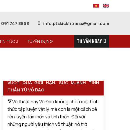
091 747 8868
info.ptskickfitness@gmail.com
TƯ VẤN NGAY
TIN TỨC
TUYỂN DỤNG
VƯỢT QUA GIỚI HẠN: SỨC MJANH TINH
THẦN TỪ VÕ ĐẠO
🔻Võ thuật hay Võ Đạo không chỉ là một hình
thức tập luyện vật lý, mà còn là một cách để
rèn luyện tâm hồn và tinh thần. Đối với
những người yêu thích võ thuật, nó trở