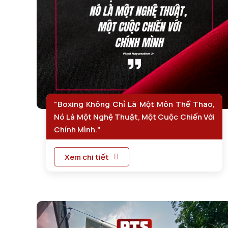
"Boxing Không Chỉ Là Một Môn Thể Thao,
Nó Là Một Nghệ Thuật, Một Cuộc Chiến Với
Chính Mình."
Xem chi tiết