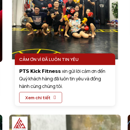
CẢM ƠN VÌ ĐÃ LUÔN TIN YÊU
𝗣𝗧𝗦 𝗞𝗶𝗰𝗸 𝗙𝗶𝘁𝗻𝗲𝘀𝘀 xin gửi lời cảm ơn đến
Quý khách hàng đã luôn tin yêu và đồng
hành cùng chúng tôi.
Xem chi tiết