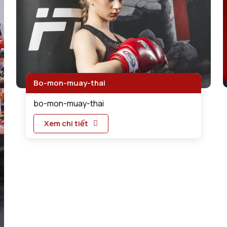
Bo-mon-muay-thai
bo-mon-muay-thai
Xem chi tiết