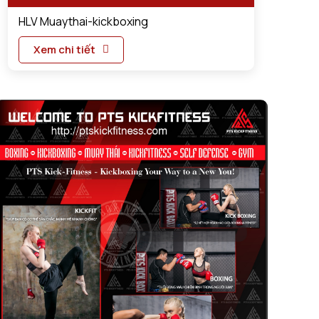
HLV Muaythai-kickboxing
Xem chi tiết