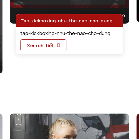
Tap-kickboxing-nhu-the-nao-cho-dung
tap-kickboxing-nhu-the-nao-cho-dung
Xem chi tiết