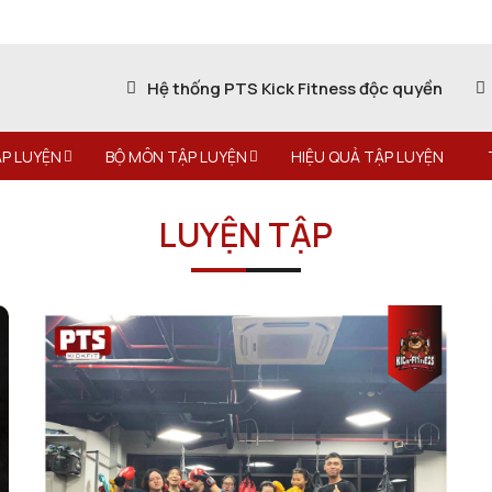
Hệ thống PTS Kick Fitness độc quyền
P LUYỆN
BỘ MÔN TẬP LUYỆN
HIỆU QUẢ TẬP LUYỆN
LUYỆN TẬP