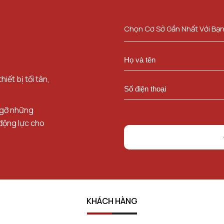
Chọn Cơ Sở Gần Nhất Với Bạ
iết bị tối tân,
 gỡ những
động lực cho
KHÁCH HÀNG