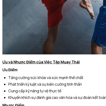
Ưu và Nhược Điểm của Việc Tập Muay Thái
Ưu Điểm
Tăng cường sức khỏe và sức mạnh thể chất
Phát triển kỷ luật và sự kiên cường tinh thần
Cung cấp kỹ năng tự vệ thực tế
Khuyến khích sự đánh giá cao văn hóa và sự đoàn kết toà
Nhược Điểm