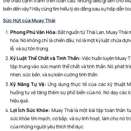
thể thao cạnh tranh trên toàn cầu. Nhưng điều gì làm cho M
biến đến vậy? Hãy cùng tìm hiểu lý do đằng sau sự hấp dẫn to
Sức Hút của Muay Thái
Phong Phú Văn Hóa:
Bắt nguồn từ Thái Lan, Muay Thái 
hóa. Nó không chỉ là chiến đấu; nó là một kỷ luật chứa đựn
lễ, và sự tôn trọng.
Kỷ Luật Thể Chất và Tinh Thần:
Việc huấn luyện Muay T
tập trung vào sức mạnh thể chất và tinh thần. Nó phát t
nhẹn, sức bền, và sự kiên cường tinh thần.
Kỹ Năng Tự Vệ:
Ứng dụng thực tế của các kỹ thuật Mu
huống tự vệ tăng thêm sự phổ biến của nó. Nó dạy các k
hiệu quả.
Lợi Ích Sức Khỏe:
Muay Thái là một bài tập toàn thân tuy
sức khỏe tim mạch, cơ bắp, và sự linh hoạt, làm cho nó tr
của những người yêu thích thể dục.