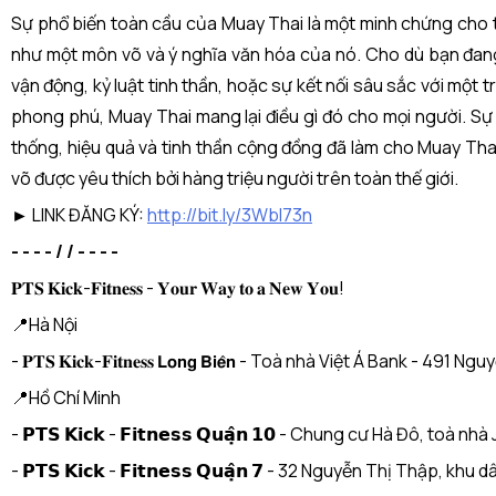
Sự phổ biến toàn cầu của Muay Thai là một minh chứng cho t
như một môn võ và ý nghĩa văn hóa của nó. Cho dù bạn đan
vận động, kỷ luật tinh thần, hoặc sự kết nối sâu sắc với một 
phong phú, Muay Thai mang lại điều gì đó cho mọi người. Sự
thống, hiệu quả và tinh thần cộng đồng đã làm cho Muay Tha
võ được yêu thích bởi hàng triệu người trên toàn thế giới.
► LINK ĐĂNG KÝ:
http://bit.ly/3Wbl73n
- - - - / / - - - -
𝐏𝐓𝐒 𝐊𝐢𝐜𝐤-𝐅𝐢𝐭𝐧𝐞𝐬𝐬 - 𝐘𝐨𝐮𝐫 𝐖𝐚𝐲 𝐭𝐨 𝐚 𝐍𝐞𝐰 𝐘𝐨𝐮!
📍Hà Nội
- 𝐏𝐓𝐒 𝐊𝐢𝐜𝐤-𝐅𝐢𝐭𝐧𝐞𝐬𝐬 𝗟𝗼𝗻𝗴 𝗕𝗶𝗲̂𝗻 - Toà nhà Việt Á Bank - 491
📍Hồ Chí Minh
- 𝗣𝗧𝗦 𝗞𝗶𝗰𝗸 - 𝗙𝗶𝘁𝗻𝗲𝘀𝘀 𝗤𝘂𝗮̣̂𝗻 𝟭𝟬 - Chung cư Hà Đô, toà n
- 𝗣𝗧𝗦 𝗞𝗶𝗰𝗸 - 𝗙𝗶𝘁𝗻𝗲𝘀𝘀 𝗤𝘂𝗮̣̂𝗻 𝟳 - 32 Nguyễn Thị Thập, kh