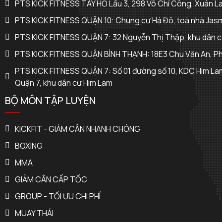
PTS KICK FITNESS TÂY HỒ Lầu 3, 298 Võ Chí Công, Xuân La
PTS KICK FITNESS QUẬN 10: Chung cư Hà Đô, toà nhà Jas
PTS KICK FITNESS QUẬN 7: 32 Nguyễn Thị Thập, khu dân 
PTS KICK FITNESS QUẬN BÌNH THẠNH: 18E3 Chu Văn An, P
PTS KICK FITNESS QUẬN 7: Số 01 đường số 10, KDC Him Lam
Quận 7, khu dân cư Him Lam
BỘ MÔN TẬP LUYỆN
KICKFIT - GIẢM CÂN NHANH CHÓNG
BOXING
MMA
GIẢM CÂN CẤP TỐC
GROUP - TỐI ƯU CHI PHÍ
MUAY THÁI