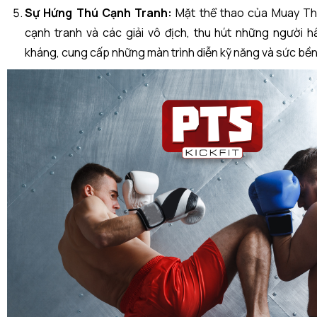
Sự Hứng Thú Cạnh Tranh:
Mặt thể thao của Muay Thá
cạnh tranh và các giải vô địch, thu hút những người 
kháng, cung cấp những màn trình diễn kỹ năng và sức bền