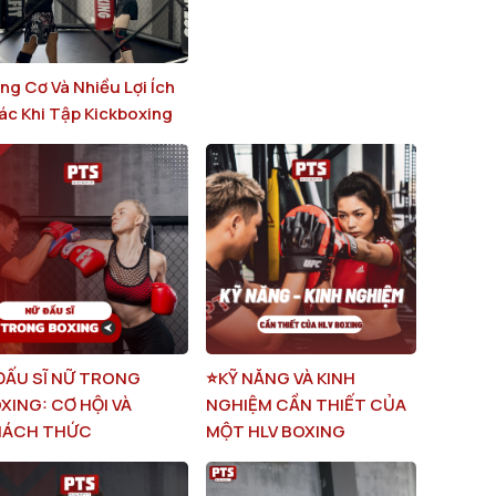
ng Cơ Và Nhiều Lợi Ích
ác Khi Tập Kickboxing
ĐẤU SĨ NỮ TRONG
⭐️KỸ NĂNG VÀ KINH
XING: CƠ HỘI VÀ
NGHIỆM CẦN THIẾT CỦA
HÁCH THỨC
MỘT HLV BOXING