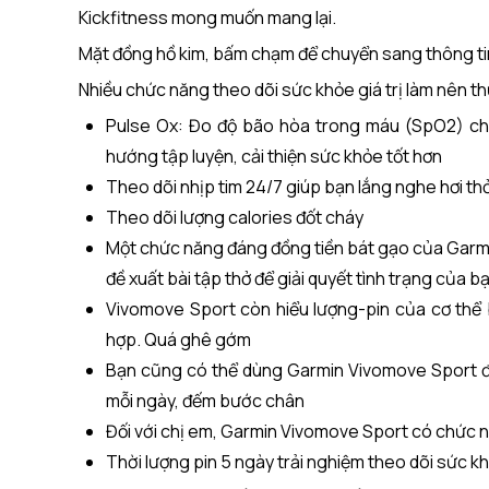
Kickfitness mong muốn mang lại.
Mặt đồng hồ kim, bấm chạm để chuyển sang thông tin
Nhiều chức năng theo dõi sức khỏe giá trị làm nên t
Pulse Ox: Đo độ bão hòa trong máu (SpO2) cho
hướng tập luyện, cải thiện sức khỏe tốt hơn
Theo dõi nhịp tim 24/7 giúp bạn lắng nghe hơi t
Theo dõi lượng calories đốt cháy
Một chức năng đáng đồng tiền bát gạo của Garmi
đề xuất bài tập thở để giải quyết tình trạng của b
Vivomove Sport còn hiểu lượng-pin của cơ thể 
hợp. Quá ghê gớm
Bạn cũng có thể dùng Garmin Vivomove Sport để
mỗi ngày, đếm bước chân
Đối với chị em, Garmin Vivomove Sport có chức 
Thời lượng pin 5 ngày trải nghiệm theo dõi sức k