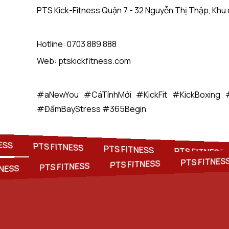
PTS Kick-Fitness Quận 7 - 32 Nguyễn Thị Thập, Khu 
Hotline: 0703 889 888
Web: ptskickfitness.com
#aNewYou #CáTínhMới #KickFit #KickBoxing 
#ĐấmBayStress #365Begin
S
PTS FITNESS
PTS FITNESS
PTS FITNESS
PTS FITN
PTS FITNESS
PTS FITNESS
FITNESS