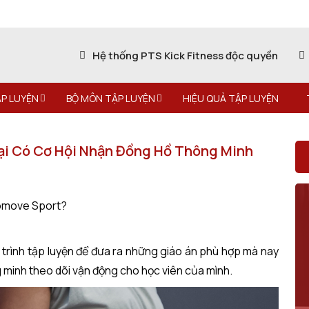
Hệ thống PTS Kick Fitness độc quyền
P LUYỆN
BỘ MÔN TẬP LUYỆN
HIỆU QUẢ TẬP LUYỆN
Lại Có Cơ Hội Nhận Đồng Hồ Thông Minh
vomove Sport?
ộ trình tập luyện để đưa ra những giáo án phù hợp mà nay
 minh theo dõi vận động cho học viên của mình.