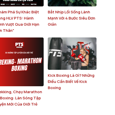
hám Phá Sự Khác Biệt
Bắt Nhịp Lối Sống Lành
ng HLV PTS: Hành
Mạnh Với 4 Bước Siêu Đơn
ình Vượt Qua Giới Hạn
Giản
n Thân"
Kick Boxing Là Gì? Những
Điều Cần Biết Về Kick
Boxing
ekking, Chạy Marathon
 Boxing: Làn Sóng Tập
yện Mới Của Giới Trẻ