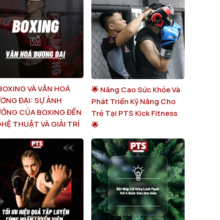
BOXING VÀ VĂN HOÁ
🌟 Nâng Cao Sức Khỏe Và
ƠNG ĐẠI: SỰ ẢNH
Phát Triển Kỹ Năng Cho
ỞNG CỦA BOXING ĐẾN
Trẻ Tại PTS Kick Fitness
HỆ THUẬT VÀ GIẢI TRÍ
🌟