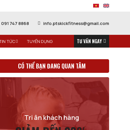
091 747 8868
info.ptskickfitness@gmail.com
TƯ VẤN NGAY
TIN TỨC
TUYỂN DỤNG
CÓ THỂ BẠN ĐANG QUAN TÂM
Tri ân khách hàng