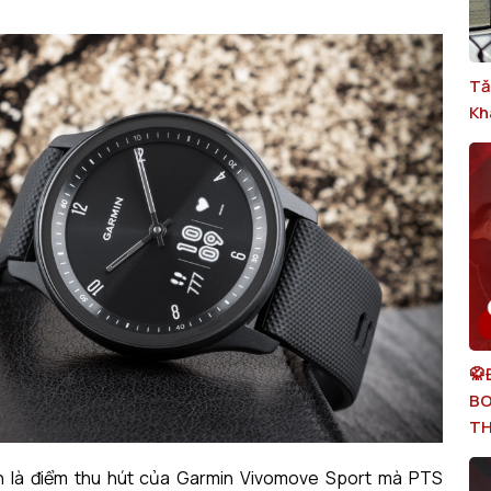
Tă
Kh
🥋
BO
T
nh là điểm thu hút của Garmin Vivomove Sport mà PTS