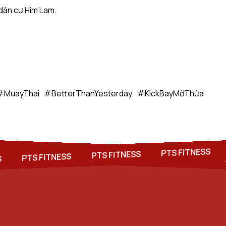
dân cư Him Lam.
#MuayThai #BetterThanYesterday #KickBayMỡThừa
PTS FITNESS
PTS FITNESS
PTS FITNESS
PTS FITNESS
PTS FITNESS
PTS FITNESS
ESS
PT