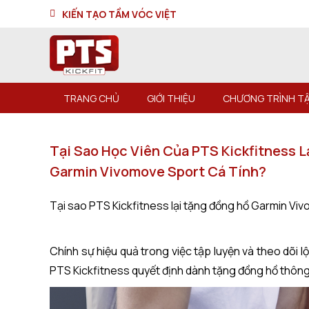
KIẾN TẠO TẦM VÓC VIỆT
TRANG CHỦ
GIỚI THIỆU
CHƯƠNG TRÌNH TẬ
Tại Sao Học Viên Của PTS Kickfitness 
Garmin Vivomove Sport Cá Tính?
Tại sao PTS Kickfitness lại tặng đồng hồ Garmin Vi
Chính sự hiệu quả trong việc tập luyện và theo dõi l
PTS Kickfitness quyết định dành tặng đồng hồ thông