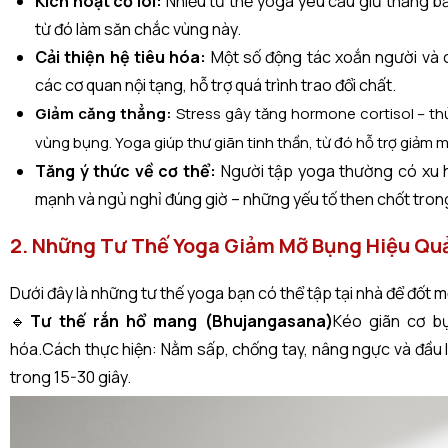
Kích hoạt cơ lõi:
Nhiều tư thế yoga yêu cầu giữ thăng b
từ đó làm săn chắc vùng này.
Cải thiện hệ tiêu hóa:
Một số động tác xoắn người và 
các cơ quan nội tạng, hỗ trợ quá trình trao đổi chất.
Giảm căng thẳng:
Stress gây tăng hormone cortisol – th
vùng bụng. Yoga giúp thư giãn tinh thần, từ đó hỗ trợ giảm m
Tăng ý thức về cơ thể:
Người tập yoga thường có xu 
mạnh và ngủ nghỉ đúng giờ – những yếu tố then chốt trong
2. Những Tư Thế Yoga Giảm Mỡ Bụng Hiệu Qu
Dưới đây là những tư thế yoga bạn có thể tập tại nhà để đốt 
🔹
Tư thế rắn hổ mang (Bhujangasana)
Kéo giãn cơ bụ
hóa.Cách thực hiện: Nằm sấp, chống tay, nâng ngực và đầu l
trong 15-30 giây.