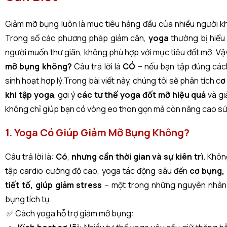
Giảm mỡ bụng luôn là mục tiêu hàng đầu của nhiều người khi
Trong số các phương pháp giảm cân,
yoga
thường bị hiểu
người muốn thư giãn, không phù hợp với mục tiêu đốt mỡ. V
mỡ bụng không?
Câu trả lời là
CÓ
– nếu bạn tập đúng các
sinh hoạt hợp lý.Trong bài viết này, chúng tôi sẽ phân tích c
ơ
khi tập yoga
, gợi ý
các tư thế yoga đốt mỡ hiệu quả
và gi
không chỉ giúp bạn có vòng eo thon gọn mà còn nâng cao sứ
1. Yoga Có Giúp Giảm Mỡ Bụng Không?
Câu trả lời là:
Có
,
nhưng cần thời gian và sự kiên trì.
Không
tập cardio cường độ cao, yoga tác động sâu đến
cơ bụng, 
tiết tố, giúp giảm stress
– một trong những nguyên nhân
bụng tích tụ.
✅ Cách yoga hỗ trợ giảm mỡ bụng: