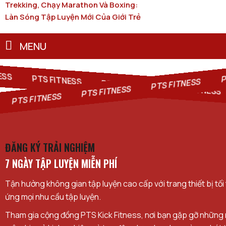
Trekking, Chạy Marathon Và Boxing:
Làn Sóng Tập Luyện Mới Của Giới Trẻ
MENU
ESS
PTS FITNESS
PTS FITNESS
PTS FITNESS
PTS FITNESS
PTS FITNESS
PTS FITNESS
ĐĂNG KÝ TRẢI NGHIỆM
7 NGÀY TẬP LUYỆN MIỄN PHÍ
Tận hưởng không gian tập luyện cao cấp với trang thiết bị tối
ứng mọi nhu cầu tập luyện.
Tham gia cộng đồng PTS Kick Fitness, nơi bạn gặp gỡ những