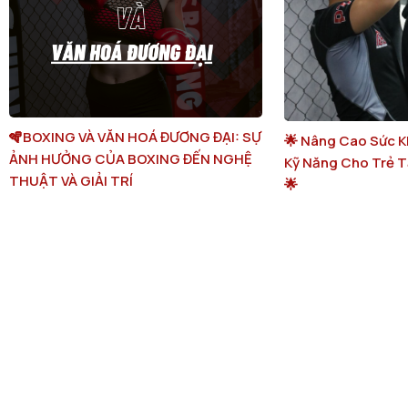
🪇BOXING VÀ VĂN HOÁ ĐƯƠNG ĐẠI: SỰ
🌟 Nâng Cao Sức K
ẢNH HƯỞNG CỦA BOXING ĐẾN NGHỆ
Kỹ Năng Cho Trẻ Tạ
THUẬT VÀ GIẢI TRÍ
🌟