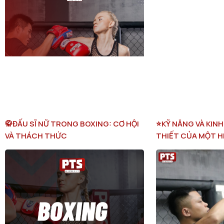
🥋ĐẤU SĨ NỮ TRONG BOXING: CƠ HỘI
⭐️KỸ NĂNG VÀ KIN
VÀ THÁCH THỨC
THIẾT CỦA MỘT H