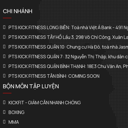
CHI NHÁNH
PTS KICK FITNESS LONG BIÊN: Toà nhà Việt Á Bank - 491 
PTS KICK FITNESS TÂY HỒ Lầu 3, 298 Võ Chí Công, Xuân La
PTS KICK FITNESS QUẬN 10: Chung cư Hà Đô, toà nhà Jas
PTS KICK FITNESS QUẬN 7: 32 Nguyễn Thị Thập, khu dân 
PTS KICK FITNESS QUẬN BÌNH THẠNH: 18E3 Chu Văn An, P
PTS KICK FITNESS TÂN BÌNH: COMING SOON
BỘN MÔN TẬP LUYỆN
KICKFIT - GIẢM CÂN NHANH CHÓNG
BOXING
MMA