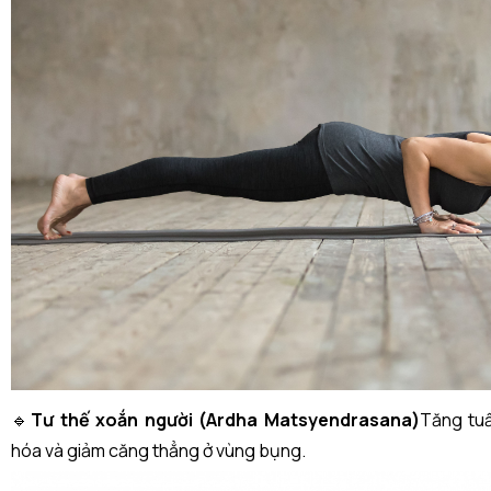
🔹
Tư thế xoắn người (Ardha Matsyendrasana)
Tăng tuầ
hóa và giảm căng thẳng ở vùng bụng.