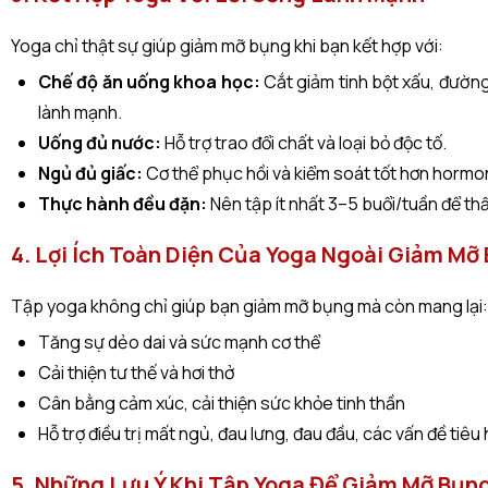
Yoga chỉ thật sự giúp giảm mỡ bụng khi bạn kết hợp với:
Chế độ ăn uống khoa học:
Cắt giảm tinh bột xấu, đườn
lành mạnh.
Uống đủ nước:
Hỗ trợ trao đổi chất và loại bỏ độc tố.
Ngủ đủ giấc:
Cơ thể phục hồi và kiểm soát tốt hơn hormo
Thực hành đều đặn:
Nên tập ít nhất 3–5 buổi/tuần để thấ
4. Lợi Ích Toàn Diện Của Yoga Ngoài Giảm Mỡ
Tập yoga không chỉ giúp bạn giảm mỡ bụng mà còn mang lại:
Tăng sự dẻo dai và sức mạnh cơ thể
Cải thiện tư thế và hơi thở
Cân bằng cảm xúc, cải thiện sức khỏe tinh thần
Hỗ trợ điều trị mất ngủ, đau lưng, đau đầu, các vấn đề tiêu
5. Những Lưu Ý Khi Tập Yoga Để Giảm Mỡ Bụn