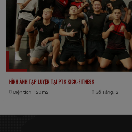
HÌNH ẢNH TẬP LUYỆN TẠI PTS KICK-FITNESS
Diện tích:
120 m2
Số Tầng:
2