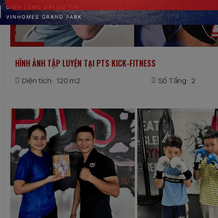
HÌNH ẢNH TẬP LUYỆN TẠI PTS KICK-FITNESS
Diện tích:
120 m2
Số Tầng:
2