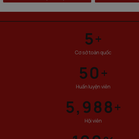
5
+
Cơ sở toàn quốc
50
+
Huấn luyện viên
5,988
+
Hội viên