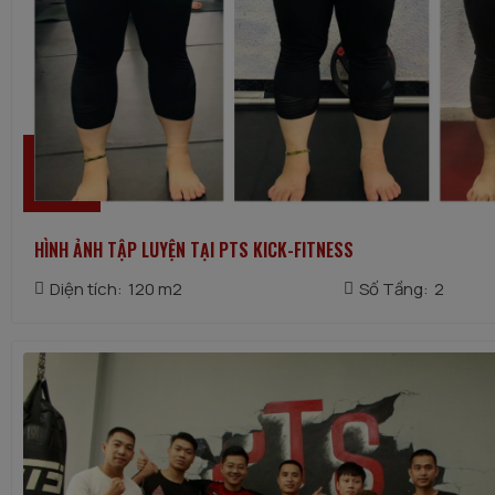
HÌNH ẢNH TẬP LUYỆN TẠI PTS KICK-FITNESS
Diện tích:
120 m2
Số Tầng:
2