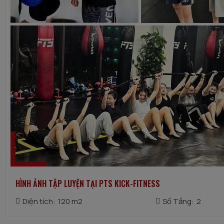
HÌNH ẢNH TẬP LUYỆN TẠI PTS KICK-FITNESS
Diện tích:
120 m2
Số Tầng:
2