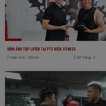
HÌNH ẢNH TẬP LUYỆN TẠI PTS KICK-FITNESS
Diện tích:
120 m2
Số Tầng:
2