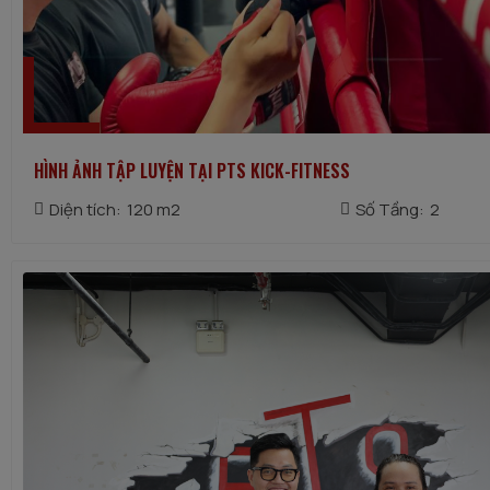
HÌNH ẢNH TẬP LUYỆN TẠI PTS KICK-FITNESS
Diện tích:
120 m2
Số Tầng:
2