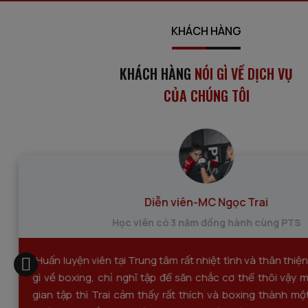
KHÁCH HÀNG
KHÁCH HÀNG
NÓI GÌ VỀ DỊCH VỤ
CỦA CHÚNG TÔI
Diễn viên-MC Ngọc Trai
Học viên có 3 năm đồng hành cùng PTS
"Huấn luyện viên tại Trung tâm rất nhiệt tình và thân thiệ
gì về boxing, chỉ nghĩ tập để săn chắc cơ thể thôi vậy 
gian tập thì Trai cảm thấy rất thích và boxing thành mộ