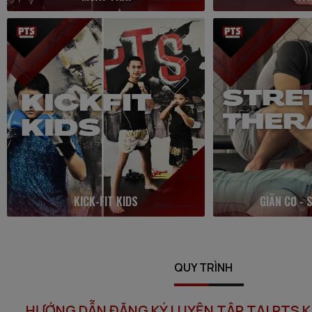
KICK-FIT KIDS
GIÃN CƠ - 
QUY TRÌNH
HƯỚNG DẪN ĐĂNG KÝ LUYỆN TẬP TẠI PTS K