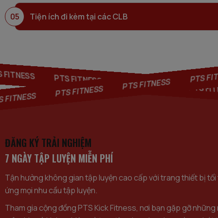
Mở cửa từ 5h30 đến 22h
. Tất cả các ngày trong t
trước lớp học, điều này giúp đảm bảo chất lượng tập 
05
Tiện ích đi kèm tại các CLB
viên
Đặc quyền tập luyện tất cả bộ môn
và trên tất cả c
Fitness, tận hưởng mọi tiện ích 5 sao đi kèm.
FITNESS
PTS 
PTS FITNESS
PTS FITNESS
PTS FITNESS
PTS FITN
PTS FITNESS
TS FITNESS
ĐĂNG KÝ TRẢI NGHIỆM
7 NGÀY TẬP LUYỆN MIỄN PHÍ
Tận hưởng không gian tập luyện cao cấp với trang thiết bị tối
ứng mọi nhu cầu tập luyện.
Tham gia cộng đồng PTS Kick Fitness, nơi bạn gặp gỡ những