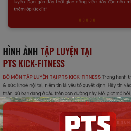
luyện. Dạo gần đây thời gian công việc dày đặc nên m
thêm lớp KickFit"
HÌNH ẢNH
TẬP LUYỆN TẠI
PTS KICK-FITNESS
BỘ MÔN TẬP LUYỆN TẠI PTS KICK-FITNESS
Trong hành tr
& sức khoẻ nội tại, niềm tin là yếu tố quyết định. Hãy tin 
thân, dù bạn đang ở đâu trên con đường này. Mỗi giọt mồ hôi,
là một bước tiến gần hơn đến mục tiêu của bạn
HOTLINE 091.747.8868