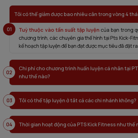
Tôi có thể giảm được bao nhiêu cân trong vòng 4 th
01
Tuỳ thuộc vào tần suất tập luyện
của bạn trong qu
chương trình, các chuyên gia thể hình tại Pts Kick-Fi
kế hoạch tập luyện để bạn đạt được mục tiêu đã đặt ra
Chi phí cho chương trình huấn luyện cá nhân tại PT
02
như thế nào?
Tuỳ thuộc vào gói đào tạo mà bạn lựa chọn
. 
chuyên nghiệp của huấn luyện viên tại Pts Kick-Fitne
03
Tôi có thể tập luyện ở tât cả các chi nhánh không?
trình riêng biệt phù hợp với từng cá nhân, giám sát tr
để tránh các chấn thương, đồng hành và tạo động lự
Hội viên tại Pts Kick-Fitness
được tập luyện ở tất 
bị chán nản, giãn cơ sau các buổi tập giúp bạn thư giã
trên toàn quốc.
04
Thời gian hoạt động của PTS Kick Fitness như thế