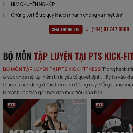
HLV CHUYÊN NGHIỆP
Chúng tôi hỗ trợ quý khách nhanh chóng và nhiệt tình
(+84) 91 747 8868
XEM THÔNG TIN
BỘ MÔN
TẬP LUYỆN TẠI PTS KICK-FI
BỘ MÔN TẬP LUYỆN TẠI PTS KICK-FITNESS
Trong hành trì
& sức khoẻ nội tại, niềm tin là yếu tố quyết định. Hãy tin vào 
thân, dù bạn đang ở đâu trên con đường này. Mỗi giọt mồ hôi, 
là một bước tiến gần hơn đến mục tiêu của bạn.