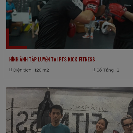
HÌNH ẢNH TẬP LUYỆN TẠI PTS KICK-FITNESS
Diện tích:
120 m2
Số Tầng:
2