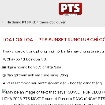
Hệ thống PTS Kick Fitness độc quyền
LOA LOA LOA — PTS SUNSET RUNCLUB CHỈ C
Thay vì cardio trong phòng như mọi khi, lần này chúng ta sẽ c
🏃 Chạy bộ / đi bộ ngoài trời
🌇 Ngắm hoàng hôn cực chill tại Sala
🤝 Gặp gỡ thêm anh em cùng năng lượng
🔥 Và reset mood sau một tuần làm việc – học tập căng thẳng