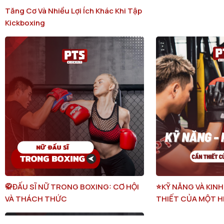
Tăng Cơ Và Nhiều Lợi Ích Khác Khi Tập
Kickboxing
🥋ĐẤU SĨ NỮ TRONG BOXING: CƠ HỘI
⭐️KỸ NĂNG VÀ KIN
VÀ THÁCH THỨC
THIẾT CỦA MỘT H