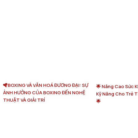
🪇BOXING VÀ VĂN HOÁ ĐƯƠNG ĐẠI: SỰ
🌟 Nâng Cao Sức K
ẢNH HƯỞNG CỦA BOXING ĐẾN NGHỆ
Kỹ Năng Cho Trẻ Tạ
THUẬT VÀ GIẢI TRÍ
🌟